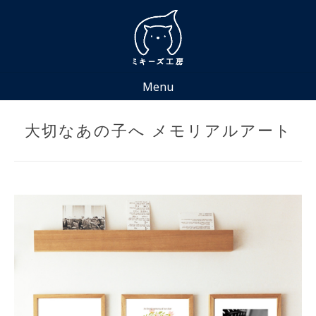
Skip
to
content
Menu
大切なあの子へ メモリアルアート
Posted
by
on
miki
2022
年
3
月
29
日